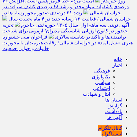
روز خبرنگار
امنیت مردم خط قرمز پلیس است/ افزایش ۴۳
درصدی کشفیات مواد مخدر و رشد ۶۸ درصدی کشف سرقت در
خراسان شمالی
رشد ۲۱ درصدی صدور مجوز رسانه‌ها در
خراسان شمالی / فعالیت ۱۳ رسانه جدید در ۴ ماه نخست سال
آگهی نوبتی سه ماهه اول سال ۱۴۰۵ حوزه ثبتی جاجرم
تجربه
حضور در کانون ارزیابی شایستگی مدیران؛ آزمونی برای شناخت
توانمندی‌ها و تأکید بر شایسته‌سالاری
فراخوان ملی جشنواره
هنری «نسل امید» در خراسان شمالی؛ رقابت هنرمندان با محوریت
خانواده و جوانی جمعیت
خانه
اخبار
فرهنگی
تکنولوژی
سیاسی
اجتماعی
ایثار و شهادت
استان ها
گزارش
یادداشت
آگهی ها
کانال تلگرام
اینستاگرام