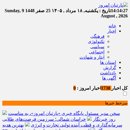
14:14:27
تاریخ :
یکشنبه, ۱۸ مرداد , ۱۴۰۵
25 صفر 1448
Sunday, 9
August , 2026
خانه
اخبار
فرهنگی
تکنولوژی
سیاسی
اجتماعی
ایثار و شهادت
استان ها
گزارش
یادداشت
آگهی ها
کل اخبار
1738
اخبار امروز :
0
سرخط خبرها
سخن مدیر مسئول پایگاه خبری «پارتیان امروز»، به مناسبت
روز خبرنگار
خراسان شمالی؛ سرزمین فرصت‌های طلایی
سرمایه‌گذاری و قطب آینده تولید، تجارت و انرژی
بهترین هدیه