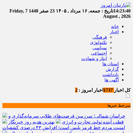
14:23:41
تاریخ :
جمعه, ۱۶ مرداد , ۱۴۰۵
23 صفر 1448
Friday, 7
August , 2026
خانه
اخبار
فرهنگی
تکنولوژی
سیاسی
اجتماعی
ایثار و شهادت
استان ها
گزارش
یادداشت
آگهی ها
کل اخبار
1737
اخبار امروز :
2
سرخط خبرها
خراسان شمالی؛ سرزمین فرصت‌های طلایی سرمایه‌گذاری و
قطب آینده تولید، تجارت و انرژی
بهترین هدیه روز خبرنگار
امنیت مردم خط قرمز پلیس است/ افزایش ۴۳ درصدی کشفیات