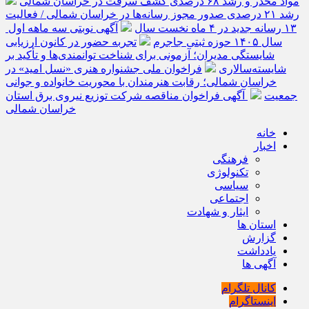
مواد مخدر و رشد ۶۸ درصدی کشف سرقت در خراسان شمالی
رشد ۲۱ درصدی صدور مجوز رسانه‌ها در خراسان شمالی / فعالیت
۱۳ رسانه جدید در ۴ ماه نخست سال
آگهی نوبتی سه ماهه اول
سال ۱۴۰۵ حوزه ثبتی جاجرم
تجربه حضور در کانون ارزیابی
شایستگی مدیران؛ آزمونی برای شناخت توانمندی‌ها و تأکید بر
شایسته‌سالاری
فراخوان ملی جشنواره هنری «نسل امید» در
خراسان شمالی؛ رقابت هنرمندان با محوریت خانواده و جوانی
جمعیت
آگهی فراخوان مناقصه شرکت توزیع نیروی برق استان
خراسان شمالی
خانه
اخبار
فرهنگی
تکنولوژی
سیاسی
اجتماعی
ایثار و شهادت
استان ها
گزارش
یادداشت
آگهی ها
کانال تلگرام
اینستاگرام