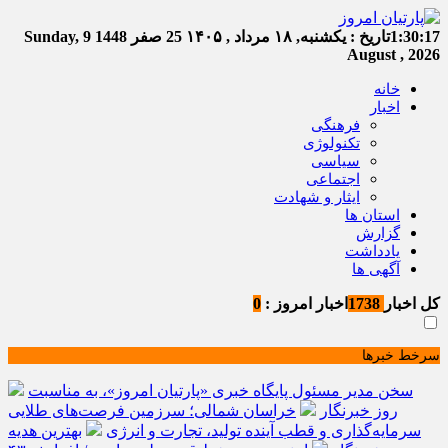
1:30:17
تاریخ :
یکشنبه, ۱۸ مرداد , ۱۴۰۵
25 صفر 1448
Sunday, 9
August , 2026
خانه
اخبار
فرهنگی
تکنولوژی
سیاسی
اجتماعی
ایثار و شهادت
استان ها
گزارش
یادداشت
آگهی ها
کل اخبار
1738
اخبار امروز :
0
سرخط خبرها
سخن مدیر مسئول پایگاه خبری «پارتیان امروز»، به مناسبت
روز خبرنگار
خراسان شمالی؛ سرزمین فرصت‌های طلایی
سرمایه‌گذاری و قطب آینده تولید، تجارت و انرژی
بهترین هدیه