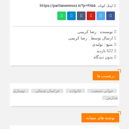
https://partianemrooz.ir/?p=4655
لینک کوتاه :
نویسنده : رضا کریمی
ارسال توسط :
رضا کریمی
منبع : تولیدی
622 بازدید
بدون دیدگاه
برچسب ها
جوانی جمعیت
خانواده
خراسان شمالی
نوسازی
مدارس
نوشته های مشابه