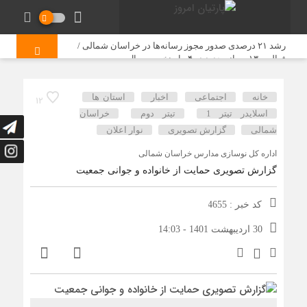
رشد ۲۱ درصدی صدور مجوز رسانه‌ها در خراسان شمالی /
فعالیت ۱۳ رسانه جدید در ۴ ماه نخست سال
آگهی نوبتی سه ماهه اول سال ۱۴۰۵ حوزه ثبتی جاجرم
خانه
اجتماعی
اخبار
استان ها
12
اسلایدر تیتر 1
تیتر دوم
خراسان
تجربه حضور در کانون ارزیابی شایستگی مدیران؛ آزمونی برای
شمالی
گزارش تصویری
نوار اعلان
شناخت توانمندی‌ها و تأکید بر شایسته‌سالاری
اداره کل نوسازی مدارس خراسان شمالی
گزارش تصویری حمایت از خانواده و جوانی جمعیت
فراخوان ملی جشنواره هنری «نسل امید» در خراسان شمالی؛
رقابت هنرمندان با محوریت خانواده و جوانی جمعیت
کد خبر : 4655
آگهی فراخوان مناقصه شرکت توزیع نیروی برق استان
30 اردیبهشت 1401 - 14:03
خراسان شمالی
آگهی عمومی یک مرحله ای همزمان با ارزیابی کیفی یکپارچه(
فشرده )