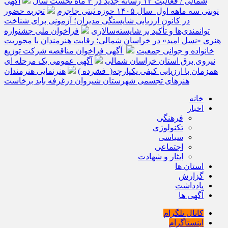
شمالی / فعالیت ۱۳ رسانه جدید در ۴ ماه نخست سال
آگهی
نوبتی سه ماهه اول سال ۱۴۰۵ حوزه ثبتی جاجرم
تجربه حضور
در کانون ارزیابی شایستگی مدیران؛ آزمونی برای شناخت
توانمندی‌ها و تأکید بر شایسته‌سالاری
فراخوان ملی جشنواره
هنری «نسل امید» در خراسان شمالی؛ رقابت هنرمندان با محوریت
خانواده و جوانی جمعیت
آگهی فراخوان مناقصه شرکت توزیع
نیروی برق استان خراسان شمالی
آگهی عمومی یک مرحله ای
همزمان با ارزیابی کیفی یکپارچه( فشرده )
هنرنمایی هنرمندان
هنرهای تجسمی شهرستان شیروان درغرفه باید برخاست
خانه
اخبار
فرهنگی
تکنولوژی
سیاسی
اجتماعی
ایثار و شهادت
استان ها
گزارش
یادداشت
آگهی ها
کانال تلگرام
اینستاگرام