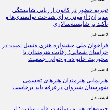
تجربه حضور در کانون ارزیابی شایستگی
مدیران؛ آزمونی برای شناخت توانمندی‌ها و
تأکید بر شایسته‌سالاری
2 هفته قبل
فراخوان ملی جشنواره هنری «نسل امید» در
خراسان شمالی؛ رقابت هنرمندان با
محوریت خانواده و جوانی جمعیت
4 هفته قبل
هنرنمایی هنرمندان هنرهای تجسمی
شهرستان شیروان درغرفه باید برخاست
4 هفته قبل
خیمه‌های هنر و رسانه در قلب میادین؛ از