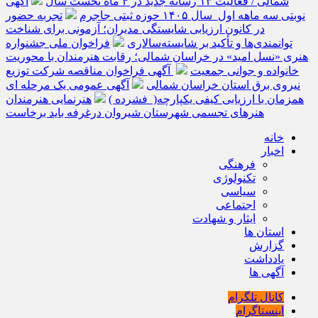
شمالی / فعالیت ۱۳ رسانه جدید در ۴ ماه نخست سال
آگهی
نوبتی سه ماهه اول سال ۱۴۰۵ حوزه ثبتی جاجرم
تجربه حضور
در کانون ارزیابی شایستگی مدیران؛ آزمونی برای شناخت
توانمندی‌ها و تأکید بر شایسته‌سالاری
فراخوان ملی جشنواره
هنری «نسل امید» در خراسان شمالی؛ رقابت هنرمندان با محوریت
خانواده و جوانی جمعیت
آگهی فراخوان مناقصه شرکت توزیع
نیروی برق استان خراسان شمالی
آگهی عمومی یک مرحله ای
همزمان با ارزیابی کیفی یکپارچه( فشرده )
هنرنمایی هنرمندان
هنرهای تجسمی شهرستان شیروان درغرفه باید برخاست
خانه
اخبار
فرهنگی
تکنولوژی
سیاسی
اجتماعی
ایثار و شهادت
استان ها
گزارش
یادداشت
آگهی ها
کانال تلگرام
اینستاگرام