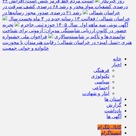
روز خبرنگار
امنیت مردم خط قرمز پلیس است/ افزایش ۴۳
درصدی کشفیات مواد مخدر و رشد ۶۸ درصدی کشف سرقت در
خراسان شمالی
رشد ۲۱ درصدی صدور مجوز رسانه‌ها در
خراسان شمالی / فعالیت ۱۳ رسانه جدید در ۴ ماه نخست سال
آگهی نوبتی سه ماهه اول سال ۱۴۰۵ حوزه ثبتی جاجرم
تجربه
حضور در کانون ارزیابی شایستگی مدیران؛ آزمونی برای شناخت
توانمندی‌ها و تأکید بر شایسته‌سالاری
فراخوان ملی جشنواره
هنری «نسل امید» در خراسان شمالی؛ رقابت هنرمندان با محوریت
خانواده و جوانی جمعیت
خانه
اخبار
فرهنگی
تکنولوژی
سیاسی
اجتماعی
ایثار و شهادت
استان ها
گزارش
یادداشت
آگهی ها
کانال تلگرام
اینستاگرام