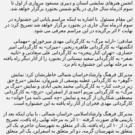
انجمن هنرهای نمایشی استان و دبیری مسعود مرواری از اول تا
سوم آذرماه سال جاری در پلاتو شمس بجنورد برگزار خواهد شد.
این مقام مسئول با اشاره به اینکه مراسم پایانی این جشنواره در
سوم آذرماه سال جاری در بجنورد برگزار خواهد شد تصریح کرد: در
نهایت ۲ اثر برگزیده در این مراسم معرفی می شود.
صادقی؛ «ارابه مرگ» به کارگردانی مهدی میرخورلو، «مهمانی
انگشتها» به کارگردانی طاهره رنجبر، «میزان» به کارگردانی امیر
حصاری، «تهران کنار پنجره» به کارگردانی علی سعادتی و «ثانیه
صفر» به کارگردانی سعید نیستانی از بجنورد را از آثار دیگر راه یافته
به مرحله نهایی این جشنواره نام برد.
مدیرکل فرهنگ وارشادخراسان شمالی خاطرنشان کرد: نمایش
«گوهر» به کارگردانی عطیه یوسفی از شیروان، نمایش «مرغ حق
زیر درخت کنار» به کارگردانی محمد یحیی آبادی و نمایش «مرگ بر
مرگ» به کارگردانی مریم احمدی از اسفراین، «ترنج» به کارگردانی
مصطفی شکاریان از گرمه و نمایش «چه کسی نامه مرا خواند» به
کارگردانی مهدی فخران از آثار راه یافته به این جشنواره است.
مدیرکل فرهنگ وارشاداسلامی خراسان شمالی ، با بیان اینکه بعد از
بازبینی های صورت گرفته ۱۰ اثر به مرحله نهایی راه یافت، تصریح
کرد: از ۱۰ اثر راه یافته، یک اثر متعلق به شهرستان جاجرم، یک اثر
متعلق به شهرستان گرمه، دو اثر متعلق به اسفراین، یک اثر متعلق