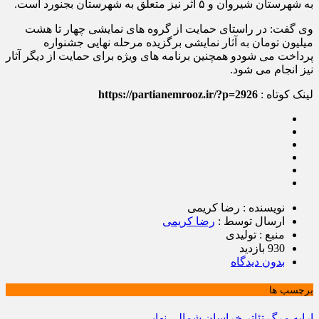
به شهرستان شیروان و ۵ اثر نیز متعلق به شهرستان بجنورد است.
وی گفت: در راستای حمایت از گروه های نمایشی چهار تا هشت
میلیون تومان به آثار نمایشی برگزیده مرحله نهایی جشنواره
پرداخت می شودو همچنین برنامه های ویژه برای حمایت از دیگر آثار
نیز انجام می شود.
لینک کوتاه :
https://partianemrooz.ir/?p=2926
نویسنده : رضا کریمی
ارسال توسط :
رضا کریمی
منبع : تولیدی
930 بازدید
بدون دیدگاه
برچسب ها
ارابه مرگ
تئاتر
خراسان شمالی
نهایی