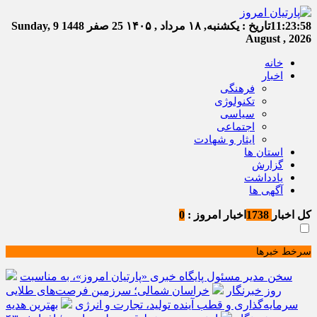
11:23:59
تاریخ :
یکشنبه, ۱۸ مرداد , ۱۴۰۵
25 صفر 1448
Sunday, 9
August , 2026
خانه
اخبار
فرهنگی
تکنولوژی
سیاسی
اجتماعی
ایثار و شهادت
استان ها
گزارش
یادداشت
آگهی ها
کل اخبار
1738
اخبار امروز :
0
سرخط خبرها
سخن مدیر مسئول پایگاه خبری «پارتیان امروز»، به مناسبت
روز خبرنگار
خراسان شمالی؛ سرزمین فرصت‌های طلایی
سرمایه‌گذاری و قطب آینده تولید، تجارت و انرژی
بهترین هدیه