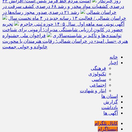
روز خبرنگار
امنیت مردم خط قرمز پلیس است/ افزایش ۴۳
درصدی کشفیات مواد مخدر و رشد ۶۸ درصدی کشف سرقت در
خراسان شمالی
رشد ۲۱ درصدی صدور مجوز رسانه‌ها در
خراسان شمالی / فعالیت ۱۳ رسانه جدید در ۴ ماه نخست سال
آگهی نوبتی سه ماهه اول سال ۱۴۰۵ حوزه ثبتی جاجرم
تجربه
حضور در کانون ارزیابی شایستگی مدیران؛ آزمونی برای شناخت
توانمندی‌ها و تأکید بر شایسته‌سالاری
فراخوان ملی جشنواره
هنری «نسل امید» در خراسان شمالی؛ رقابت هنرمندان با محوریت
خانواده و جوانی جمعیت
خانه
اخبار
فرهنگی
تکنولوژی
سیاسی
اجتماعی
ایثار و شهادت
استان ها
گزارش
یادداشت
آگهی ها
کانال تلگرام
اینستاگرام