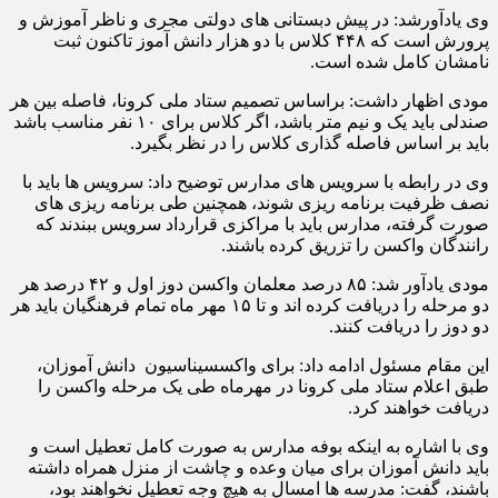
وی یادآورشد: در پیش دبستانی های دولتی مجری و ناظر آموزش و
پرورش است که ۴۴۸ کلاس با دو هزار دانش آموز تاکنون ثبت
نامشان کامل شده است.
مودی اظهار داشت: براساس تصمیم ستاد ملی کرونا، فاصله بین هر
صندلی باید یک و نیم متر باشد، اگر کلاس برای ۱۰ نفر مناسب باشد
باید بر اساس فاصله گذاری کلاس را در نظر بگیرد.
وی در رابطه با سرویس های مدارس توضیح داد: سرویس ها باید با
نصف ظرفیت برنامه ریزی شوند، همچنین طی برنامه ریزی های
صورت گرفته، مدارس باید با مراکزی قرارداد سرویس ببندند که
رانندگان واکسن را تزریق کرده باشند.
مودی یادآور شد: ۸۵ درصد معلمان واکسن دوز اول و ۴۲ درصد هر
دو مرحله را دریافت کرده اند و تا ۱۵ مهر ماه تمام فرهنگیان باید هر
دو دوز را دریافت کنند.
این مقام مسئول ادامه داد: برای واکسسیناسیون دانش آموزان،
طبق اعلام ستاد ملی کرونا در مهرماه طی یک مرحله واکسن را
دریافت خواهند کرد.
وی با اشاره به اینکه بوفه مدارس به صورت کامل تعطیل است و
باید دانش آموزان برای میان وعده و چاشت از منزل همراه داشته
باشند، گفت: مدرسه ها امسال به هیچ وجه تعطیل نخواهند بود،