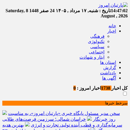
14:47:02
تاریخ :
شنبه, ۱۷ مرداد , ۱۴۰۵
24 صفر 1448
Saturday, 8
August , 2026
خانه
اخبار
فرهنگی
تکنولوژی
سیاسی
اجتماعی
ایثار و شهادت
استان ها
گزارش
یادداشت
آگهی ها
کل اخبار
1738
اخبار امروز :
0
سرخط خبرها
سخن مدیر مسئول پایگاه خبری «پارتیان امروز»، به مناسبت
روز خبرنگار
خراسان شمالی؛ سرزمین فرصت‌های طلایی
سرمایه‌گذاری و قطب آینده تولید، تجارت و انرژی
بهترین هدیه