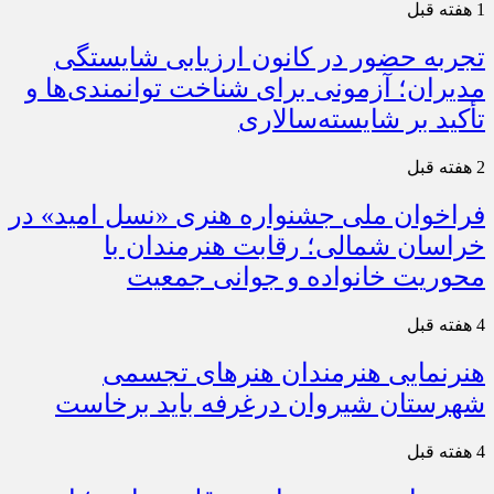
1 هفته قبل
تجربه حضور در کانون ارزیابی شایستگی
مدیران؛ آزمونی برای شناخت توانمندی‌ها و
تأکید بر شایسته‌سالاری
2 هفته قبل
فراخوان ملی جشنواره هنری «نسل امید» در
خراسان شمالی؛ رقابت هنرمندان با
محوریت خانواده و جوانی جمعیت
4 هفته قبل
هنرنمایی هنرمندان هنرهای تجسمی
شهرستان شیروان درغرفه باید برخاست
4 هفته قبل