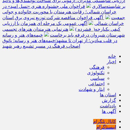
ارزیابی شایستگی مدیران؛ آزمونی برای شناخت توانمندی‌ها و تأکید
بر شایسته‌سالاری
فراخوان ملی جشنواره هنری «نسل امید» در
خراسان شمالی؛ رقابت هنرمندان با محوریت خانواده و جوانی
جمعیت
آگهی فراخوان مناقصه شرکت توزیع نیروی برق استان
خراسان شمالی
آگهی عمومی یک مرحله ای همزمان با ارزیابی
کیفی یکپارچه( فشرده )
هنرنمایی هنرمندان هنرهای تجسمی
شهرستان شیروان درغرفه باید برخاست
خیمه‌های هنر و رسانه
در قلب میادین؛ از تهران تا مشهد/خیمه‌های هنر و رسانه؛ پاتوق
اصحاب فرهنگ در مسیر تشییع رهبر شهید
خانه
اخبار
فرهنگی
تکنولوژی
سیاسی
اجتماعی
ایثار و شهادت
استان ها
گزارش
یادداشت
آگهی ها
کانال تلگرام
اینستاگرام