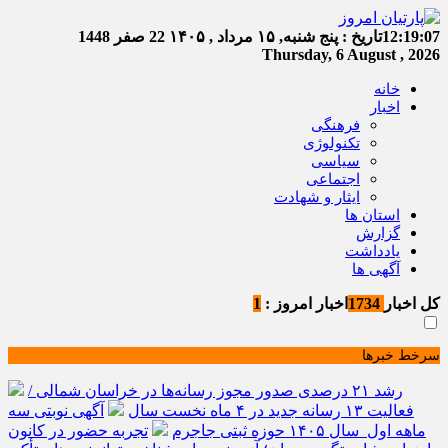
12:19:08
تاریخ :
پنج شنبه, ۱۵ مرداد , ۱۴۰۵
22 صفر 1448
Thursday, 6 August , 2026
خانه
اخبار
فرهنگی
تکنولوژی
سیاسی
اجتماعی
ایثار و شهادت
استان ها
گزارش
یادداشت
آگهی ها
کل اخبار
1734
اخبار امروز :
1
سرخط خبرها
رشد ۲۱ درصدی صدور مجوز رسانه‌ها در خراسان شمالی /
فعالیت ۱۳ رسانه جدید در ۴ ماه نخست سال
آگهی نوبتی سه
ماهه اول سال ۱۴۰۵ حوزه ثبتی جاجرم
تجربه حضور در کانون