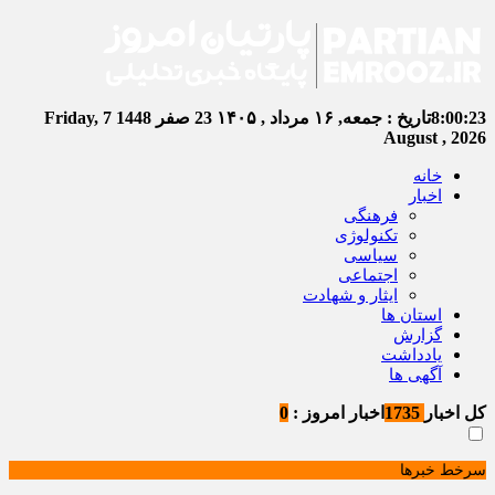
8:00:23
تاریخ :
جمعه, ۱۶ مرداد , ۱۴۰۵
23 صفر 1448
Friday, 7
August , 2026
خانه
اخبار
فرهنگی
تکنولوژی
سیاسی
اجتماعی
ایثار و شهادت
استان ها
گزارش
یادداشت
آگهی ها
کل اخبار
1735
اخبار امروز :
0
سرخط خبرها