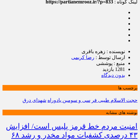
لینک کوتاه :
https://partianemrooz.ir/?p=833
نویسنده : زهره باقری
ارسال توسط :
رضا کریمی
منبع : پوششی
1281 بازدید
بدون دیدگاه
برچسب ها
حجت الاسلام طیبی فر
سی و سومین یادوراه
شهدای درق
نوشته های مشابه
امنیت مردم خط قرمز پلیس است/ افزایش
۴۳ درصدی کشفیات مواد مخدر و رشد ۶۸