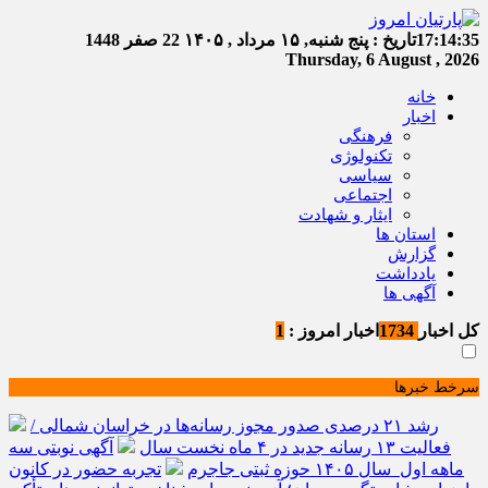
17:14:35
تاریخ :
پنج شنبه, ۱۵ مرداد , ۱۴۰۵
22 صفر 1448
Thursday, 6 August , 2026
خانه
اخبار
فرهنگی
تکنولوژی
سیاسی
اجتماعی
ایثار و شهادت
استان ها
گزارش
یادداشت
آگهی ها
کل اخبار
1734
اخبار امروز :
1
سرخط خبرها
رشد ۲۱ درصدی صدور مجوز رسانه‌ها در خراسان شمالی /
فعالیت ۱۳ رسانه جدید در ۴ ماه نخست سال
آگهی نوبتی سه
ماهه اول سال ۱۴۰۵ حوزه ثبتی جاجرم
تجربه حضور در کانون