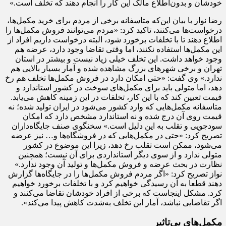
خودشان و بدون‌اطلاع مالک این کار را انجام دهند که تخلف است.»
رضا نواز با بیان این‌که متاسفانه برخی از مردم برای خرید مکمل‌ها،
درخواست‌ها می‌کنند، تاکید کرد: «مردم می‌توانند فروش مکمل‌ها را
اطلاع دهند تا با تخلفات برخورد شود، البته درخواست داریم افراد از
این مکمل‌ها استفاده نکنند، اما وقتی تقاضا وجود دارد، عرضه هم
وجود خواهد داشت. این تخلف خیلی زیاد نیست و بیشتر در استان
تهران و برخی شهرهای بزرگ مشاهده شده و آمار بسیار بالایی هم
ندارد.» وی گفت: «حتی امکان دارد در فروش مکمل‌ها تخلف هم رخ
دهد، اما متولی باید برای مکمل‌های سوخت در کشور استاندارد و
قیمت تعیین کند که با این کار، تخلفات در این زمینه کاهش می‌یابد.
متاسفانه مکمل‌هایی که وارد کشور می‌شود در ایران تولید شده؛ نه
قیمت روی آن درج ‌شده و نه استاندارد مشخص دارد که امکان
سودجویی و تقلب به این دلیل است.» سخنگوی صنف جایگاه‌داران
تصریح کرد: «حتی در مکمل‌هایی که در فروشگاه‌ها و… نیز عرضه
می‌شود، ممکن است تقلب رخ دهد، زیرا این موضوع در کشور
متولی ندارد و از سوی دیگر استانداردی برای آن نیست؛ همچنین
نظارت در بحث عرضه و فروش مکمل‌ها و تولید آن وجود ندارد.»
نواز تصریح کرد: «اگر مردم فروش مکمل‌ها را در جایگاه‌ها گزارش
دهند قطعا به آن رسیدگی خواهیم کرد و با تخلفات برخورد خواهیم
کرد. مشکل اینجاست که برخی از افراد خودشان تقاضا می‌کنند و
اگر تقاضایی نباشد، آمار این تخلف به‌شدت کاهش پیدا می‌کند».
مکمل‌های بی‌تاثیر