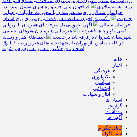
ارزیابی شایستگی مدیران؛ آزمونی برای شناخت توانمندی‌ها و تأکید
بر شایسته‌سالاری
فراخوان ملی جشنواره هنری «نسل امید» در
خراسان شمالی؛ رقابت هنرمندان با محوریت خانواده و جوانی
جمعیت
آگهی فراخوان مناقصه شرکت توزیع نیروی برق استان
خراسان شمالی
آگهی عمومی یک مرحله ای همزمان با ارزیابی
کیفی یکپارچه( فشرده )
هنرنمایی هنرمندان هنرهای تجسمی
شهرستان شیروان درغرفه باید برخاست
خیمه‌های هنر و رسانه
در قلب میادین؛ از تهران تا مشهد/خیمه‌های هنر و رسانه؛ پاتوق
اصحاب فرهنگ در مسیر تشییع رهبر شهید
خانه
اخبار
فرهنگی
تکنولوژی
سیاسی
اجتماعی
ایثار و شهادت
استان ها
گزارش
یادداشت
آگهی ها
کانال تلگرام
اینستاگرام