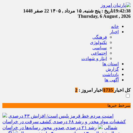
19:42:38
تاریخ :
پنج شنبه, ۱۵ مرداد , ۱۴۰۵
22 صفر 1448
Thursday, 6 August , 2026
خانه
اخبار
فرهنگی
تکنولوژی
سیاسی
اجتماعی
ایثار و شهادت
استان ها
گزارش
یادداشت
آگهی ها
کل اخبار
1735
اخبار امروز :
2
سرخط خبرها
امنیت مردم خط قرمز پلیس است/ افزایش ۴۳ درصدی
کشفیات مواد مخدر و رشد ۶۸ درصدی کشف سرقت در خراسان
شمالی
رشد ۲۱ درصدی صدور مجوز رسانه‌ها در خراسان