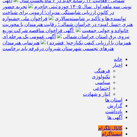
شمالی / فعالیت ۱۳ رسانه جدید در ۴ ماه نخست سال
آگهی
نوبتی سه ماهه اول سال ۱۴۰۵ حوزه ثبتی جاجرم
تجربه حضور
در کانون ارزیابی شایستگی مدیران؛ آزمونی برای شناخت
توانمندی‌ها و تأکید بر شایسته‌سالاری
فراخوان ملی جشنواره
هنری «نسل امید» در خراسان شمالی؛ رقابت هنرمندان با محوریت
خانواده و جوانی جمعیت
آگهی فراخوان مناقصه شرکت توزیع
نیروی برق استان خراسان شمالی
آگهی عمومی یک مرحله ای
همزمان با ارزیابی کیفی یکپارچه( فشرده )
هنرنمایی هنرمندان
هنرهای تجسمی شهرستان شیروان درغرفه باید برخاست
خانه
اخبار
فرهنگی
تکنولوژی
سیاسی
اجتماعی
ایثار و شهادت
استان ها
گزارش
یادداشت
آگهی ها
کانال تلگرام
اینستاگرام