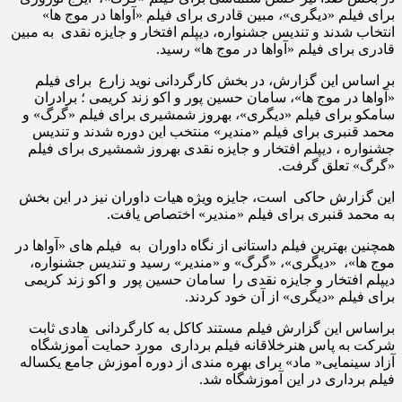
برای فیلم «دیگری»، مبین قادری برای فیلم «آواها در موج ها»
انتخاب شدند و تندیس جشنواره، دیپلم افتخار و جایزه نقدی به مبین
قادری برای فیلم «آواها در موج ها» رسید.
بر اساس این گزارش، در بخش کارگردانی نوید زارع برای فیلم
«آواها در موج ها»، سامان حسین پور و اکو زند کریمی ؛ برادران
سامکو برای فیلم «دیگری»، بهروز شمشیری برای فیلم «گرگ» و
محمد قنبری برای فیلم «مندیر» منتخب این دوره شدند و تندیس
جشنواره ، دیپلم افتخار و جایزه نقدی بهروز شمشیری برای فیلم
«گرگ» تعلق گرفت.
این گزارش حاکی است، جایزه ویژه هیات داوران نیز در این بخش
به محمد قنبری برای فیلم «مندیر» اختصاص یافت.
همچنین بهترین فیلم داستانی از نگاه داوران به فیلم های «آواها در
موج ها»، «دیگری»، «گرگ» و «مندیر» رسید و تندیس جشنواره،
دیپلم افتخار و جایزه نقدی را سامان حسین پور و اکو زند کریمی
برای فیلم «دیگری» از آن خود کردند.
براساس این گزارش فیلم مستند کاکل به کارگردانی هادی ثابت
شرکت به پاس هنرخلاقانه فیلم برداری مورد حمایت آموزشگاه
آزاد سینمایی« ماد» برای بهره مندی از دوره آموزش جامع یکساله
فیلم برداری در این آموزشگاه شد.