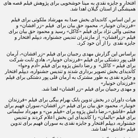
افتخار و جایزه نقدی به مینا خوشخویی برای پژوهش فیلم قصه های
همیشگی از استان گیلان اهدا شد.
بر این اساس، کاندیدای بخش صدا به مهرشاد ملکوتی برای فیلم
«فرزندان خونیار»، محمود حق بیان برای فیلم «زر افشان» و
مجتبی والی نژاد برای فیلم «کاکل» رسید و محمود حق بیان برای
فیلم «زرافشان» از مازندران تندیس جشنواره، دیپلم افتخار و
جایزه نقدی را از آن خود کرد.
براساس این گزارش مهدی رجبیان برای فیلم «زر افشان»، آرمان
قلی پور دشتکی برای فیلم «فرزندان خونیار»، هادی ثابت شرکت
برای فیلم « کاکل» و رضا دانش پژوه برای فیلم «آدم وحوا»
کاندیدای بخش تصویر برداری شدند و تندیس جشنواره، دیپلم افتخار
و جایزه نقدی به طور مشترک به آرمان قلی پور دشتکی برای فیلم
«فرزندان خونیار»
و مهدی رجبیان برای فیلم «زر افشان» اهدا شد.
هیات داوران در بخش تدوین بابک بهرام بیگی برای فیلم «فرزندان
خونیار»، محمود حق بیان برای فیلم «زر افشان»،سوران فهیم برای
فیلم «قاشق»،رضا دانش پژوه برای «فیلم من» و مهرداد سلیمانی
برای فیلم «یالمان» را کاندیدای این بخش اعلام کردند و تندیس
جشنواره، دیپلم افتخار و جایزه نقدی به سوران فهیم برای تدوین
فیلم «قاشق» اهدا شد.