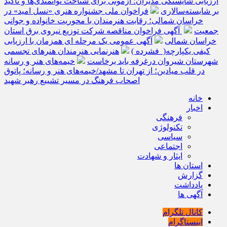
ارزیابی شایستگی مدیران؛ آزمونی برای شناخت توانمندی‌ها و تأکید
بر شایسته‌سالاری
فراخوان ملی جشنواره هنری «نسل امید» در
خراسان شمالی؛ رقابت هنرمندان با محوریت خانواده و جوانی
جمعیت
آگهی فراخوان مناقصه شرکت توزیع نیروی برق استان
خراسان شمالی
آگهی عمومی یک مرحله ای همزمان با ارزیابی
کیفی یکپارچه( فشرده )
هنرنمایی هنرمندان هنرهای تجسمی
شهرستان شیروان درغرفه باید برخاست
خیمه‌های هنر و رسانه
در قلب میادین؛ از تهران تا مشهد/خیمه‌های هنر و رسانه؛ پاتوق
اصحاب فرهنگ در مسیر تشییع رهبر شهید
خانه
اخبار
فرهنگی
تکنولوژی
سیاسی
اجتماعی
ایثار و شهادت
استان ها
گزارش
یادداشت
آگهی ها
کانال تلگرام
اینستاگرام