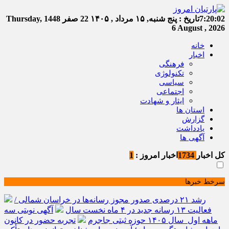
7:20:03
تاریخ :
پنج شنبه, ۱۵ مرداد , ۱۴۰۵
22 صفر 1448
Thursday,
6 August , 2026
خانه
اخبار
فرهنگی
تکنولوژی
سیاسی
اجتماعی
ایثار و شهادت
استان ها
گزارش
یادداشت
آگهی ها
کل اخبار
1734
اخبار امروز :
1
سرخط خبرها
رشد ۲۱ درصدی صدور مجوز رسانه‌ها در خراسان شمالی /
فعالیت ۱۳ رسانه جدید در ۴ ماه نخست سال
آگهی نوبتی سه
ماهه اول سال ۱۴۰۵ حوزه ثبتی جاجرم
تجربه حضور در کانون