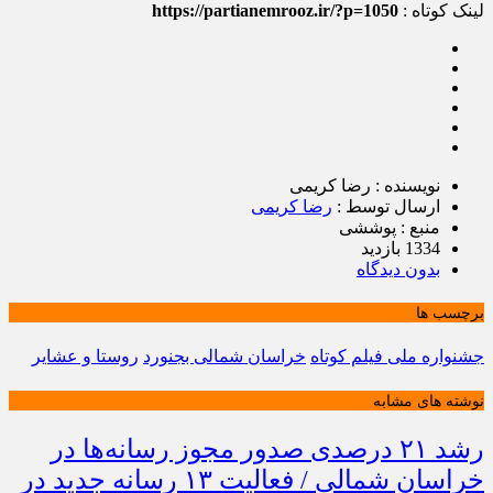
لینک کوتاه :
https://partianemrooz.ir/?p=1050
نویسنده : رضا کریمی
ارسال توسط :
رضا کریمی
منبع : پوششی
1334 بازدید
بدون دیدگاه
برچسب ها
جشنواره ملی فیلم کوتاه
خراسان شمالی بجنورد
روستا و عشایر
نوشته های مشابه
رشد ۲۱ درصدی صدور مجوز رسانه‌ها در
خراسان شمالی / فعالیت ۱۳ رسانه جدید در