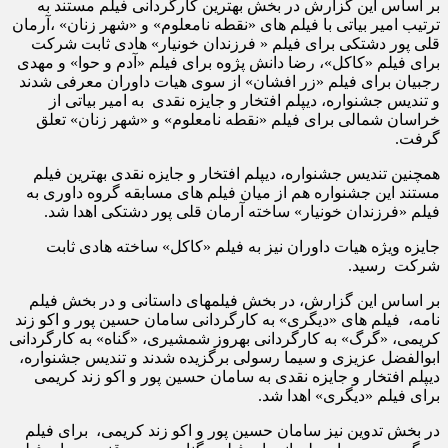
بر اساس این گزارش در بخش بهترین کارگردانی فیلم مستند به
ترتیب امیر بیاتی با فیلم های «نقطه نامعلوم» و «شهر زنان» ،آرمان
قلی پور دشتکی برای فیلم « فرزندان خونیار» هادی ثابت شرکت
برای فیلم «کاکل»، رضا دانش پژوه برای فیلم «آدم و حوا» و مهدی
رجبیان برای فیلم «زر افشان» از سوی هیات داوران معرفی شدند
و تندیس جشنواره، دیپلم افتخار و جایزه نقدی به امیر بیاتی از
خراسان شمالی برای فیلم «نقطه نامعلوم» و «شهر زنان» تعلق
گرفت.
همچنین تندیس جشنواره، دیپلم افتخار و جایزه نقدی بهترین فیلم
مستند این جشنواره هم از میان فیلم های مسابقه گروه داوری به
فیلم «فرزندان خونیار» ساخته آرمان قلی پور دشتکی اهدا شد.
جایزه ویژه هیات داوران نیز به فیلم «کاکل» ساخته هادی ثابت
شرکت رسید.
بر اساس این گزارش، در بخش فیلمهای داستانی و در بخش فیلم
نامه، فیلم های «دیگری» به کارگردانی سامان حسین پور و اکو زند
کریمی، «گرگ» به کارگردانی بهروز شمشیری، «گناه» به کارگردانی
ابوالفضل عزیزی و سیما رسولی برگزیده شدند و تندیس جشنواره،
دیپلم افتخار و جایزه نقدی به سامان حسین پور و اکو زند کریمی
برای فیلم «دیگری» اهدا شد.
در بخش تدوین نیز سامان حسین پور و اکو زند کریمی، برای فیلم