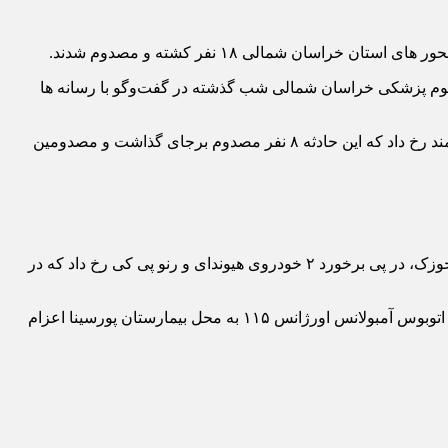
لوم پزشکی خراسان شمالی شب گذشته در گفت‌وگو با رسانه ها
وی گفت: حادثه اول در حوالی ساعت ۱۹ در حدفاصل چمن بید و گرمه و محل سه راهی شوقان، به دنبال برخورد ۲ خودروی پژو پارس و سمند رخ داد که این حادثه ۸ نفر مصدوم برجای گذاشت و مصدومین
رئیس سازمان اورژانس پیش بیمارستانی خراسان‌شمالی افزود: حادثه دوم در ساعت ۱۹:۴۸ در حد فاصل آشخانه و چمن بید و ۵ کیلومتری جوزک، در پی برخورد ۲ خودروی هیوندای و رنو پی کی رخ داد که در
دولت‌آبادی در پایان اعلام کرد: به منظور انتقال مصدومین بدحال از بیمارستان پورسینای آشخانه به بیمارستان امام علی علیه السلام بجنورد اتوبوس آمبولانس اورژانس ۱۱۵ به محل بیمارستان پورسینا اعزام