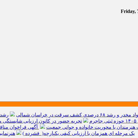
م
تجربه حضور در کانون ارزیابی شایستگی مد
هنرمندان با محوریت خانواده و جوانی جمعیت
آگهی فراخوان مناق
یک مرحله ای همزمان با ارزیابی کیفی یکپارچه( فشرده )
هنرنمای