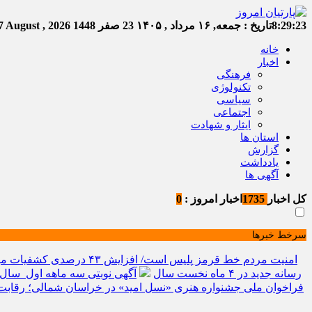
8:29:24
تاریخ :
جمعه, ۱۶ مرداد , ۱۴۰۵
23 صفر 1448
Friday, 7 August , 2026
خانه
اخبار
فرهنگی
تکنولوژی
سیاسی
اجتماعی
ایثار و شهادت
استان ها
گزارش
یادداشت
آگهی ها
کل اخبار
1735
اخبار امروز :
0
سرخط خبرها
امنیت مردم خط قرمز پلیس است/ افزایش ۴۳ درصدی کشفیات مواد مخدر و رشد ۶۸ درصدی کشف سرقت در خراسان شمالی
رسانه جدید در ۴ ماه نخست سال
آگهی نوبتی سه ماهه اول سال ۱۴۰۵ حوزه ثبتی جاجر
فراخوان ملی جشنواره هنری «نسل امید» در خراسان شمالی؛ رقابت 