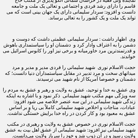
نماینده ولی فقیه در خراسان شمالی الگو پذیری از مکتب حاج
قاسم را دارای رشد فردی و اجتماعی و تعالی یک ملت و جامعه
دانست و افزود: سردار سلیمانی دارای یک جهان بینی است که می
تواند یک ملت و یک کشور را به تعالی برساند.
وی اظهار داشت : سردار سلیمانی عظمتی داشت که دوست و
دشمن را به اعتراف وادار کرد و دشمنان او را سیاستمداری باهوش
و قدرتمندترین مرد خاورمیانه و برخی نیز اور را کابوس اسرائیل می
خواندند.
حجت الاسلام نوری شهید سلیمانی را فردی مدیر و مدبر و مرد
میدانهای سخت و مرد تدبیر در مقابل سیاستمداران دنیا دانست؛ که
دشمنان و خصوصا آمریکا از نام شهید می ترسیدند.
وی عشق به خدا و توحید، عشق به ولایت و رهبر و عشق به مردم را
سه ویژگی مهم مکتب شهید سلیمانی ذکر نمود و با اشاره به اینکه
زندگی شهید سلیمانی در این سه عنصر خلاصه می شود افزود:
عبادات، مناجات و اخلاص شهید سلیمانی کاملاً بی ریا و بر اساس
عشق به معبود بود و کار کردن در راه خدا برایش خستگی نداشت.
حجت الاسلام نوری در خصوص عشق به ولایت و رهبری در مکتب
شهید سلیمانی نیز افزود: شهید سلیمانی از عشق اهل بیت به عشق
ولایت رسید و در آن ذوب شد و خود را سرباز ولایت می‌دانست.