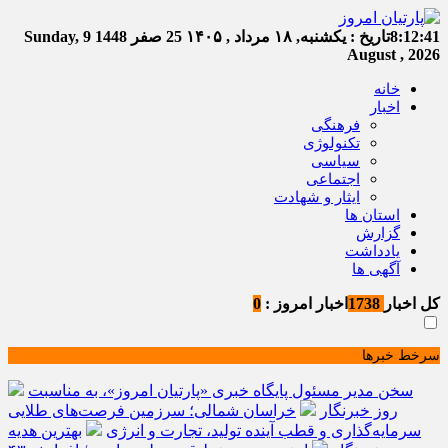
8:12:41
تاریخ :
یکشنبه, ۱۸ مرداد , ۱۴۰۵
25 صفر 1448
Sunday, 9
August , 2026
خانه
اخبار
فرهنگی
تکنولوژی
سیاسی
اجتماعی
ایثار و شهادت
استان ها
گزارش
یادداشت
آگهی ها
کل اخبار
1738
اخبار امروز :
0
سرخط خبرها
سخن مدیر مسئول پایگاه خبری «پارتیان امروز»، به مناسبت
روز خبرنگار
خراسان شمالی؛ سرزمین فرصت‌های طلایی
سرمایه‌گذاری و قطب آینده تولید، تجارت و انرژی
بهترین هدیه