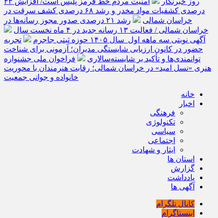
روز خبرنگار
امنیت مردم خط قرمز پلیس است/ افزایش ۴۳
درصدی کشفیات مواد مخدر و رشد ۶۸ درصدی کشف سرقت در
خراسان شمالی
رشد ۲۱ درصدی صدور مجوز رسانه‌ها در
خراسان شمالی / فعالیت ۱۳ رسانه جدید در ۴ ماه نخست سال
آگهی نوبتی سه ماهه اول سال ۱۴۰۵ حوزه ثبتی جاجرم
تجربه
حضور در کانون ارزیابی شایستگی مدیران؛ آزمونی برای شناخت
توانمندی‌ها و تأکید بر شایسته‌سالاری
فراخوان ملی جشنواره
هنری «نسل امید» در خراسان شمالی؛ رقابت هنرمندان با محوریت
خانواده و جوانی جمعیت
خانه
اخبار
فرهنگی
تکنولوژی
سیاسی
اجتماعی
ایثار و شهادت
استان ها
گزارش
یادداشت
آگهی ها
کانال تلگرام
اینستاگرام