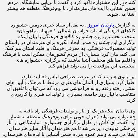
کننده در این جشنواره تأکید کرد و گفت: با برپایی نمایشگاه، مردم
ضمن آشنایی با ایده های هنرمندان، با بوم‌فرهنگ منطقه هم بیشتر
آشنا می شوند.
به گزارش
پارتیان امروز
، به نقل از ستاد خبری دومین جشنواره
کالاهای فرهنگی استان خراسان شمالی ؛ «مهتاب ماهوتیان»
منتخب نخستین دوره جشنواره کالاهای فرهنگی با بیان اینکه
برگزاری این جشنواره ضمن ایجاد انگیزه برای هنرمندان در راستای
تولید محصولات فرهنگی، به معرفی فرهنگ و اقلیم استان هم کمک
می کند، بیان کرد: بسیاری از مردم کشورمان ممکن است با فرهنگ
و اقلیم مناطق مختلف آشنا نباشند که برگزاری جشنواره های
اینچنینی، این موقعیت را می تواند فراهم کند.
این بانوی هنرمند که در عرصه طراحی لباس فعالیت دارد،
اظهارکرد: بسیاری از المان های هنری مرتبط با فرهنگ و آیین های
سنتی، رفته رفته رو به فراموشی می رود که می توان با تلفیق آن
متناسب با نیاز روز جامعه، بسیاری از تولیدات هنری را کاربردی
کرد.
وی با بیان اینکه هر یک از آثار و تولیدات فرهنگی راه یافته به
جشنواره می تواند مُعرف خوبی برای بوم‌فرهنگ منطقه به شمار
آید، گفت: ای کاش در طول برگزاری جشنواره، نمایشگاهی از آثار
فرهنگی تولیدی دایر می‌شد تا هم هنرمندان با آثار سایر هنرمندان
آشنا می شدند و هم عموم مردم ضمن آشنایی با ایده های هنرمندان،