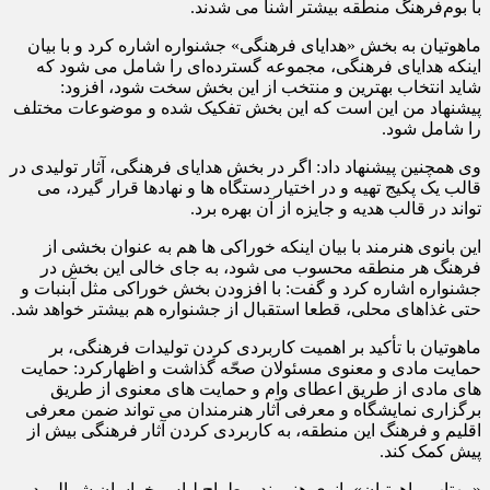
با بوم‌فرهنگ منطقه بیشتر آشنا می شدند.
ماهوتیان به بخش «هدایای فرهنگی» جشنواره اشاره کرد و با بیان
اینکه هدایای فرهنگی، مجموعه گسترده‌ای را شامل می شود که
شاید انتخاب بهترین و منتخب از این بخش سخت شود، افزود:
پیشنهاد من این است که این بخش تفکیک شده و موضوعات مختلف
را شامل شود.
وی همچنین پیشنهاد داد: اگر در بخش هدایای فرهنگی، آثار تولیدی در
قالب یک پکیج تهیه و در اختیار دستگاه ها و نهادها قرار گیرد، می
تواند در قالب هدیه و جایزه از آن بهره برد.
این بانوی هنرمند با بیان اینکه خوراکی ها هم به عنوان بخشی از
فرهنگ هر منطقه محسوب می شود، به جای خالی این بخش در
جشنواره اشاره کرد و گفت: با افزودن بخش خوراکی مثل آبنبات و
حتی غذاهای محلی، قطعا استقبال از جشنواره هم بیشتر خواهد شد.
ماهوتیان با تأکید بر اهمیت کاربردی کردن تولیدات فرهنگی، بر
حمایت مادی و معنوی مسئولان صحّه گذاشت و اظهارکرد: حمایت
های مادی از طریق اعطای وام و حمایت های معنوی از طریق
برگزاری نمایشگاه و معرفی آثار هنرمندان می تواند ضمن معرفی
اقلیم و فرهنگ این منطقه، به کاربردی کردن آثار فرهنگی بیش از
پیش کمک کند.
«مهتاب ماهوتیان» بانوی هنرمند و طراح لباس خراسان شمالی در