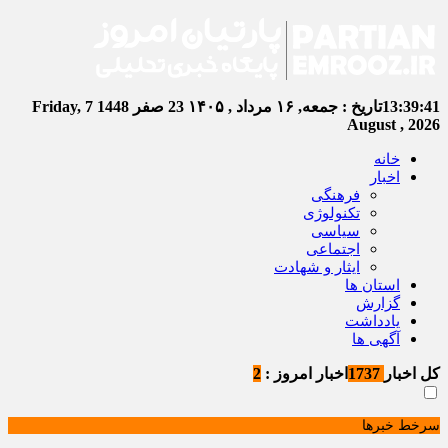
13:39:41
تاریخ :
جمعه, ۱۶ مرداد , ۱۴۰۵
23 صفر 1448
Friday, 7
August , 2026
خانه
اخبار
فرهنگی
تکنولوژی
سیاسی
اجتماعی
ایثار و شهادت
استان ها
گزارش
یادداشت
آگهی ها
کل اخبار
1737
اخبار امروز :
2
سرخط خبرها