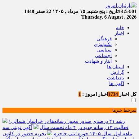
14:53:02
تاریخ :
پنج شنبه, ۱۵ مرداد , ۱۴۰۵
22 صفر 1448
Thursday, 6 August , 2026
خانه
اخبار
فرهنگی
تکنولوژی
سیاسی
اجتماعی
ایثار و شهادت
استان ها
گزارش
یادداشت
آگهی ها
کل اخبار
1734
اخبار امروز :
1
سرخط خبرها
رشد ۲۱ درصدی صدور مجوز رسانه‌ها در خراسان شمالی /
فعالیت ۱۳ رسانه جدید در ۴ ماه نخست سال
آگهی نوبتی سه
ماهه اول سال ۱۴۰۵ حوزه ثبتی جاجرم
تجربه حضور در کانون