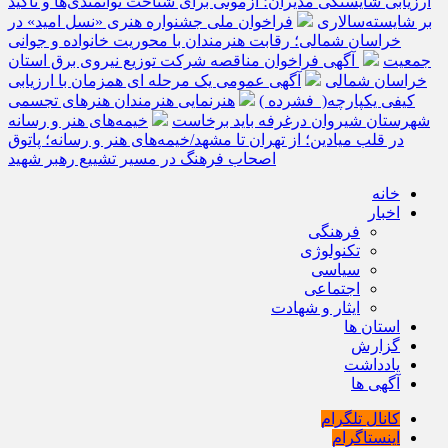
ارزیابی شایستگی مدیران؛ آزمونی برای شناخت توانمندی‌ها و تأکید
بر شایسته‌سالاری
فراخوان ملی جشنواره هنری «نسل امید» در
خراسان شمالی؛ رقابت هنرمندان با محوریت خانواده و جوانی
جمعیت
آگهی فراخوان مناقصه شرکت توزیع نیروی برق استان
خراسان شمالی
آگهی عمومی یک مرحله ای همزمان با ارزیابی
کیفی یکپارچه( فشرده )
هنرنمایی هنرمندان هنرهای تجسمی
شهرستان شیروان درغرفه باید برخاست
خیمه‌های هنر و رسانه
در قلب میادین؛ از تهران تا مشهد/خیمه‌های هنر و رسانه؛ پاتوق
اصحاب فرهنگ در مسیر تشییع رهبر شهید
خانه
اخبار
فرهنگی
تکنولوژی
سیاسی
اجتماعی
ایثار و شهادت
استان ها
گزارش
یادداشت
آگهی ها
کانال تلگرام
اینستاگرام