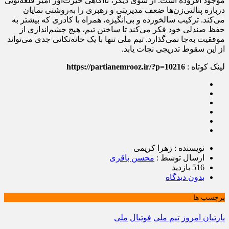
موجود افزوده است. از سوی دیگر، ناآگاهی حیرت‌آور امیر قلعه‌نویی
درباره پنالتی‌زن‌ها ضعف مدیریتی و رهبری را به‌روشنی نمایان
می‌کند. ترکیب سالخورده و بی‌انگیزه، همراه با کادری که بیشتر به
حفظ صندلی‌ خود فکر می‌کند تا ساختن تیم، هیچ چشم‌اندازی از
موفقیت به‌جا نمی‌گذارد. تیم ملی تنها با یک خانه‌تکانی جدی می‌تواند
از این سقوط تدریجی نجات یابد.
لینک کوتاه :
https://partianemrooz.ir/?p=10216
نویسنده : زهرا کریمی
ارسال توسط :
محسن باقری
516 بازدید
بدون دیدگاه
برچسب ها
پارتیان امروز
تیم ملی
فوتبال
ملی