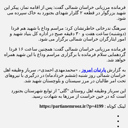
فرمانده مرزبانی خراسان شمالی گفت: پس از اقامه نماز، پیکر این
شهید بزرگوار در قطعه ۲ گلزار شهدای بجنورد به خاک سپرده می
شود.
سرهنگ ندرخانی خاطرنشان کرد: مراسم وداع با شهید هم فردا
(دوشنبه) ساعت هفت و ۳۰ دقیقه صبح در اداره کل بنیاد شهید و
امور ایثارگران خراسان شمالی برگزار می شود.
فرمانده مرزبانی خراسان شمالی گفت: همچنین ساعت ۱۶ فردا
گردهمایی سلام فرمانده با برگزاری مراسم وداع با این شهید همراه
خواهد شد.
به گزارش
پارتیان امروز
، «محمدمهدی احمدی»، سرباز وظیفه اهل
خراسان شمالی روز شنبه (ششم خردادماه) در درگیری با نیروهای
تحت امر طالبان در مرز سیستان و بلوچستان شهید شد.
این سرباز وظیفه اهل روستای “گلی” از توابع شهرستان بجنورد
است که در حین حراست از مرزها به شهادت رسید.
لینک کوتاه :
https://partianemrooz.ir/?p=4199