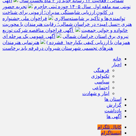
شمالی / فعالیت ۱۳ رسانه جدید در ۴ ماه نخست سال
آگهی
نوبتی سه ماهه اول سال ۱۴۰۵ حوزه ثبتی جاجرم
تجربه حضور
در کانون ارزیابی شایستگی مدیران؛ آزمونی برای شناخت
توانمندی‌ها و تأکید بر شایسته‌سالاری
فراخوان ملی جشنواره
هنری «نسل امید» در خراسان شمالی؛ رقابت هنرمندان با محوریت
خانواده و جوانی جمعیت
آگهی فراخوان مناقصه شرکت توزیع
نیروی برق استان خراسان شمالی
آگهی عمومی یک مرحله ای
همزمان با ارزیابی کیفی یکپارچه( فشرده )
هنرنمایی هنرمندان
هنرهای تجسمی شهرستان شیروان درغرفه باید برخاست
خانه
اخبار
فرهنگی
تکنولوژی
سیاسی
اجتماعی
ایثار و شهادت
استان ها
گزارش
یادداشت
آگهی ها
کانال تلگرام
اینستاگرام