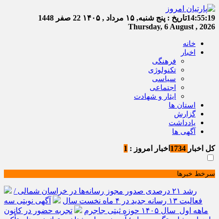
14:55:19
تاریخ :
پنج شنبه, ۱۵ مرداد , ۱۴۰۵
22 صفر 1448
Thursday, 6 August , 2026
خانه
اخبار
فرهنگی
تکنولوژی
سیاسی
اجتماعی
ایثار و شهادت
استان ها
گزارش
یادداشت
آگهی ها
کل اخبار
1734
اخبار امروز :
1
سرخط خبرها
رشد ۲۱ درصدی صدور مجوز رسانه‌ها در خراسان شمالی /
فعالیت ۱۳ رسانه جدید در ۴ ماه نخست سال
آگهی نوبتی سه
ماهه اول سال ۱۴۰۵ حوزه ثبتی جاجرم
تجربه حضور در کانون