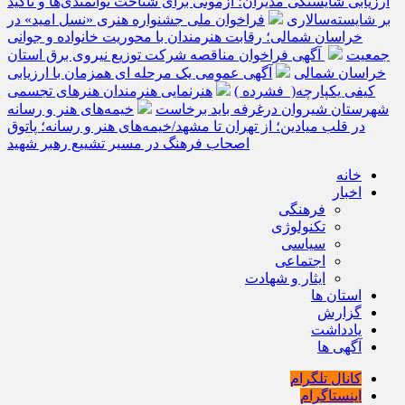
ارزیابی شایستگی مدیران؛ آزمونی برای شناخت توانمندی‌ها و تأکید
بر شایسته‌سالاری
فراخوان ملی جشنواره هنری «نسل امید» در
خراسان شمالی؛ رقابت هنرمندان با محوریت خانواده و جوانی
جمعیت
آگهی فراخوان مناقصه شرکت توزیع نیروی برق استان
خراسان شمالی
آگهی عمومی یک مرحله ای همزمان با ارزیابی
کیفی یکپارچه( فشرده )
هنرنمایی هنرمندان هنرهای تجسمی
شهرستان شیروان درغرفه باید برخاست
خیمه‌های هنر و رسانه
در قلب میادین؛ از تهران تا مشهد/خیمه‌های هنر و رسانه؛ پاتوق
اصحاب فرهنگ در مسیر تشییع رهبر شهید
خانه
اخبار
فرهنگی
تکنولوژی
سیاسی
اجتماعی
ایثار و شهادت
استان ها
گزارش
یادداشت
آگهی ها
کانال تلگرام
اینستاگرام