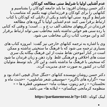
عدم آشنایی اولیا با شرایط سنی مطالعه کودکان
دکتر حسن روشان افزود: ما باید جامعه کودکان را بشناسیم و
کتابهایی را برای کودکان و فرزندانمان تهیه بکنیم که متناسب با
شرایط و گروه سنی آنها باشد و یکی از دلایلی که کودکان با کتاب
ارتباط برقرا نمی کنند عدم اشنایی اولیا با گروه های مطالعه
فرزندان در گروههای مختلف الف ب ج و … است؛ و وقتی که کتابی
با رده سنی هم خوانی نداشته باشد مخاطب نمی تواند ارتباط برقرار
کند و این موجب کتاب زدگی مخاطب می شود.
وی با اشاره به ترجمه کتابهای خارجی نیز گفت: امروزه کتاب های
بسیاری ترجمه می شود که با فرهنگ ما سنخیتی نداشته و ممکن
است در کنار آموختن نقاط مثبت از این فرهنگ بیگانه یک سری
سنت های اخلاقی و فرهنگی غلط وارد ذهن و زبان فرندان ما شود
که سنخیتی با فرهنگ ما نداشته باشد، و این کار باید توسط متولیان
کتاب در کشور به صورت جدی مدیریت گردد.
دکتر حسن روشان نویسنده کتابهای «جنگل جدال قیچی اعداد بود و
مه» «گزاره های ناگزیر» «موسیقی شعر شاملویی» «حدیث ماه و
نخلستان» « زخم زیتون- میقات ماه» «سمفونی قطره ها » «
منظومه کر
مانجی چیکسای» « لیلانه ها» می باشد.
لینک کوتاه :
https://partianemrooz.ir/?p=143