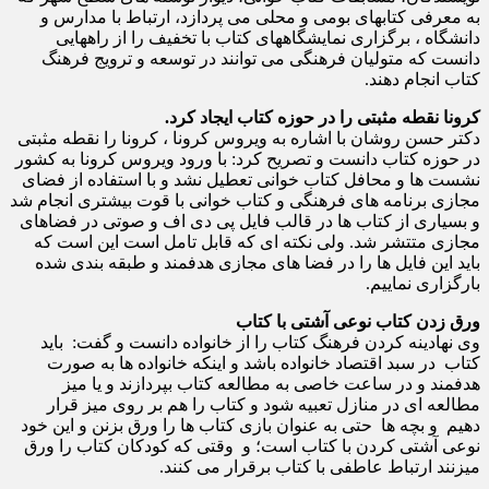
به معرفی کتابهای بومی و محلی می پردازد، ارتباط با مدارس و
دانشگاه ، برگزاری نمایشگاههای کتاب با تخفیف را از راههایی
دانست که متولیان فرهنگی می توانند در توسعه و ترویج فرهنگ
کتاب انجام دهند.
کرونا نقطه مثبتی را در حوزه کتاب ایجاد کرد.
دکتر حسن روشان با اشاره به ویروس کرونا ، کرونا را نقطه مثبتی
در حوزه کتاب دانست و تصریح کرد: با ورود ویروس کرونا به کشور
نشست ها و محافل کتاب خوانی تعطیل نشد و با استفاده از فضای
مجازی برنامه های فرهنگی و کتاب خوانی با قوت بیشتری انجام شد
و بسیاری از کتاب ها در قالب فایل پی دی اف و صوتی در فضاهای
مجازی متتشر شد. ولی نکته ای که قابل تامل است این است که
باید این فایل ها را در فضا های مجازی هدفمند و طبقه بندی شده
بارگزاری نماییم.
ورق زدن کتاب نوعی آشتی با کتاب
وی نهادینه کردن فرهنگ کتاب را از خانواده دانست و گفت: باید
کتاب در سبد اقتصاد خانواده باشد و اینکه خانواده ها به صورت
هدفمند و در ساعت خاصی به مطالعه کتاب بپردازند و یا میز
مطالعه ای در منازل تعبیه شود و کتاب را هم بر روی میز قرار
دهیم و بچه ها حتی به عنوان بازی کتاب ها را ورق بزنن و این خود
نوعی آشتی کردن با کتاب است؛ و وقتی که کودکان کتاب را ورق
میزنند ارتباط عاطفی با کتاب برقرار می کنند.