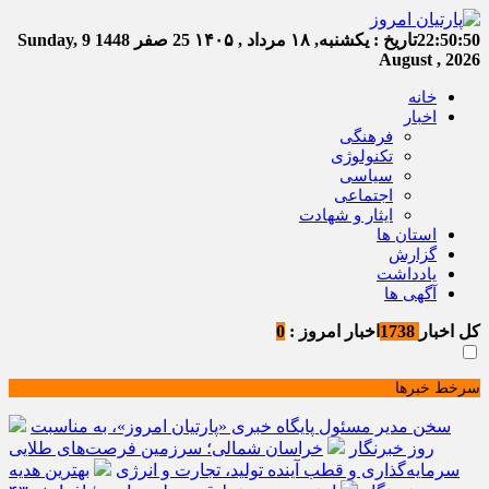
22:50:51
تاریخ :
یکشنبه, ۱۸ مرداد , ۱۴۰۵
25 صفر 1448
Sunday, 9
August , 2026
خانه
اخبار
فرهنگی
تکنولوژی
سیاسی
اجتماعی
ایثار و شهادت
استان ها
گزارش
یادداشت
آگهی ها
کل اخبار
1738
اخبار امروز :
0
سرخط خبرها
سخن مدیر مسئول پایگاه خبری «پارتیان امروز»، به مناسبت
روز خبرنگار
خراسان شمالی؛ سرزمین فرصت‌های طلایی
سرمایه‌گذاری و قطب آینده تولید، تجارت و انرژی
بهترین هدیه