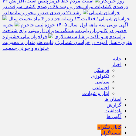
روز خبرنگار
امنیت مردم خط قرمز پلیس است/ افزایش ۴۳
درصدی کشفیات مواد مخدر و رشد ۶۸ درصدی کشف سرقت در
خراسان شمالی
رشد ۲۱ درصدی صدور مجوز رسانه‌ها در
خراسان شمالی / فعالیت ۱۳ رسانه جدید در ۴ ماه نخست سال
آگهی نوبتی سه ماهه اول سال ۱۴۰۵ حوزه ثبتی جاجرم
تجربه
حضور در کانون ارزیابی شایستگی مدیران؛ آزمونی برای شناخت
توانمندی‌ها و تأکید بر شایسته‌سالاری
فراخوان ملی جشنواره
هنری «نسل امید» در خراسان شمالی؛ رقابت هنرمندان با محوریت
خانواده و جوانی جمعیت
خانه
اخبار
فرهنگی
تکنولوژی
سیاسی
اجتماعی
ایثار و شهادت
استان ها
گزارش
یادداشت
آگهی ها
کانال تلگرام
اینستاگرام