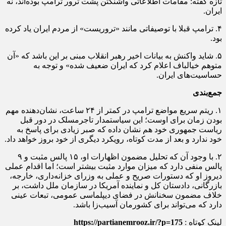
تازه گفته: مقامات اطلاعاتی واشنگتن پشت ترور ترامپ بوده‌اند، نه
ایران.
۴. ترامپ قبلا با توصیفاتی مانند «تروریست» از مردم ایران یاد کرده
بود.
۵. شاید واکنش به بیانات اخیر رهبر انقلاب مبنی بر این باشد که «آن
متوهم خیالباف اعلام کرد که ایران ضعیف شده» و توجه به
حساسیت‌های ایران.
جمع‌بندی
۱. ریتم سریع مواضع ترامپ در کمتر از ۲۴ ساعت، نشان‌دهنده مهم
بودن زمان برای اوست؛ این سیاستمدار تاجرمسلک در دور قبل
ریاست جمهوری خود هم نشان داده که صبر زیادی برای پاسخ به
خود ندارد و بعد از مدت کوتاه، رویکرد دیگری از خود بروز خواهد داد.
۲. با وجود آن که تحلیل مضمون اظهارات او، ۱۵ پالس مثبت و ۹
پالس منفی دارد که میزان موارد مثبت بیشتر است؛ اما اقدام عملی
دیروز او که دستورات صریح و عملی به وزرای خزانه‌داری، خارجه،
بازرگانی، دادستان کل و نماینده آمریکا در سازمان ملل داشت، بر
خلاف مضمون سخنانش در فضای دیپلماسی عمومی، تبعات عینی
دارد که می‌تواند برای کشورمان آسیب‌زا باشد.
لینک کوتاه :
https://partianemrooz.ir/?p=175