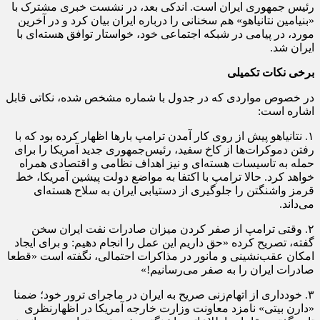
رئیس جمهوری ایران است. اندکی بعد، در نشست خبری مشترک با
«بنیامین نتانیاهو» هم سخنانی را درباره ایران بیان کرد و در آخرین
مورد، در پیامی در شبکه اجتماعی خود، خواستار توافق هسته‌ای با
ایران شد.
برخی نکات تکمیلی
در خصوص مواردی که در جدول با شماره مشخص شده، نکاتی قابل
اشاره است:
۱. نتانیاهو پیش از روی کار آمدن ترامپ بارها اظهار کرده بود که با
رفتن دموکرات‌ها از کاخ سفید، رئیس‌جمهوری جدید آمریکا را برای
حمله به تاسیسات هسته‌ای و نیز اهداف نظامی و اقتصادی همراه
خواهد کرد. حالا ترامپ با اکتفا به مواضع دولت پیشین آمریکا، خط
قرمز واشنگتن را جلوگیری از دستیابی ایران به سلاح هسته‌ای
می‌داند.
۲. وقتی ترامپ از صفر کردن میزان صادرات نفت ایران سخن
گفته، تصریح کرده «حق داریم این عمل را انجام دهیم: و برای ایجاد
امکان عقب‌نشینی و مانور در مذاکرات احتمالی، نگفته است «قطعا
صادرات ایران را به صفر می‌رسانیم!»
۳. خودداری از اتهام‌زنی صریح به ایران در ماجرای ترور خود؛ ضمنا
«دارن بیتی» نامزد معاونت وزارت خارجه آمریکا در اظهارنظری