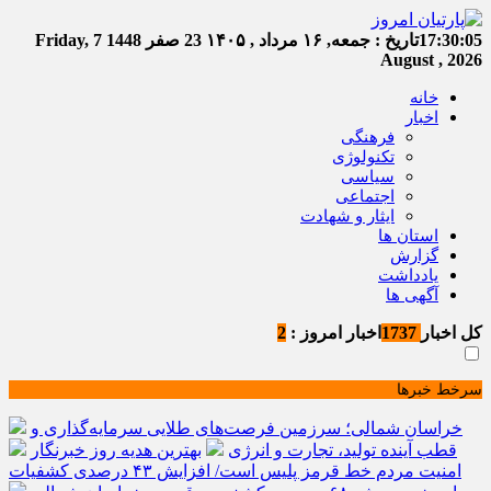
17:30:05
تاریخ :
جمعه, ۱۶ مرداد , ۱۴۰۵
23 صفر 1448
Friday, 7
August , 2026
خانه
اخبار
فرهنگی
تکنولوژی
سیاسی
اجتماعی
ایثار و شهادت
استان ها
گزارش
یادداشت
آگهی ها
کل اخبار
1737
اخبار امروز :
2
سرخط خبرها
خراسان شمالی؛ سرزمین فرصت‌های طلایی سرمایه‌گذاری و
قطب آینده تولید، تجارت و انرژی
بهترین هدیه روز خبرنگار
امنیت مردم خط قرمز پلیس است/ افزایش ۴۳ درصدی کشفیات