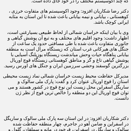
که چند اکوسیستم مختلف را در خود جای داده است.
دکتر رضا شکاریان افزود: وجود اکوسیستم های متفاوت خرزی ،
کوهستانی ، بیابانی و نیمه بیابانی باعث شده تا این استان به مثابه
ایرانی کوچک باشد.
‌وی با بیان اینکه خراسان شمالی از لحاظ طبیعی بسیارغنی است،
اظهار داشت: وجود اقلیم های مختلف و به تبع آن پوشش گیاهی و
جانوری متفاوت باعث شده با طی مسافتی حدود یک ساعت از
جنگل های هیرکانی غرب استان که زیستگاه مرال است به منطقه
بیابانی پناهگاه حیات وحش میاندشت زیستگاه یوزپلنگ آسیایی با
پوشش گیاهی تاغ و گز و مناطق کوهستانی زیستگاه قوچ اوریال
بزرگترین گوسفند وحشی سرزمین ایران و جنگل های اورس رسید.
مدیرکل حفاظت محیط زیست خراسان شمالی نماد زیست محیطی
استان را قوچ اوریال عنوان کرد و گفت: پارک ملی سالوک و
ساریگل اسفراین محل زیست این نوع قوچ در کشور هستند و می
توان قوچ اوریال این دو منطقه را خالص ترین قوچ از نظر ژن
دانست.
دکتر شکاریان افزود: در این استان سه پارک ملی سالوک و ساریگل
در اسفراین و ضامن آهو در جاجرم، چهار منطقه حفاظت شده
سالوک و ساریگل در اسفراین، قرخود در مانه و سملقان، گلول و