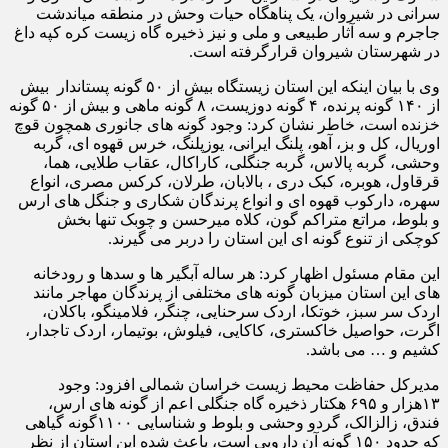
سرانی در شیروان، یک پناهگاه حیات وحش در منطقه میاندشت
جاجرم و سه آثار طبیعی و ملی و نیز ذخیره گاه زیست کره کپه داغ
در شهرستان شیروان قرارگرفته است.
وی با بیان اینکه این استان زیستگاه بیش از ۵۰ گونه پستاندار بیش
از ۱۴۰ گونه پرنده، ۴ گونه دوزیست، ۸ گونه ماهی و بیش از ۵۰ گونه
خزنده است، خاطر نشان کرد: وجود گونه های جانوری همچون قوچ
اوریال، کل و بز، آهو، پلنگ ایرانی، یوزپلنگ، خرس قهوه ای، گربه
وحشی، گربه پالاس، گربه جنگلی، کاراکال، عقاب طلایی، هما،
قرقاول، هوبره، کبک دری ، بالابان، طرلان، کرکس مصری، انواع
سهره، دارکوب قهوه ای و انواع پرندگان شکاری و جنگل های ارس
و بلوط، مراتع متراکم گون، کلاه میرحسن و چوبک تنها بخش
کوچکی از تنوع گونه ای این استان را دربر می گیرند.
این مقام مسئول اظهار کرد: هر ساله آبگیر ها و سدها و رودخانه
های این استان میزبان گونه های مختلفی از پرندگان مهاجر مانند
اردک سر سبز، خوتکا، اردک سرحنایی، چنگر، فلامینگو، باکلان،
اگرت، حواصیل خاکستری، کاکایی، فیلوش، بوتیمار، اردک تاجدار،
کشیم و … می باشد.
مدیرکل حفاظت محیط زیست خراسان شمالی افزود: وجود
۱۳هزار و ۶۹۵ هکتار ذخیره گاه جنگلی اعم از گونه های ارس،
فندق، زالزالک، گردو وحشی و بلوط و شناسایی ۱۱۰۰گونه گیاهی
که حدود ۱۵۰ گونه آن دارویی است، باعث شده این استان از نظر