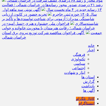
مواد مخدر و رشد ۶۸ درصدی کشف سرقت در خراسان شمالی
رشد ۲۱ درصدی صدور مجوز رسانه‌ها در خراسان شمالی / فعالیت
۱۳ رسانه جدید در ۴ ماه نخست سال
آگهی نوبتی سه ماهه اول
سال ۱۴۰۵ حوزه ثبتی جاجرم
تجربه حضور در کانون ارزیابی
شایستگی مدیران؛ آزمونی برای شناخت توانمندی‌ها و تأکید بر
شایسته‌سالاری
فراخوان ملی جشنواره هنری «نسل امید» در
خراسان شمالی؛ رقابت هنرمندان با محوریت خانواده و جوانی
جمعیت
آگهی فراخوان مناقصه شرکت توزیع نیروی برق استان
خراسان شمالی
خانه
اخبار
فرهنگی
تکنولوژی
سیاسی
اجتماعی
ایثار و شهادت
استان ها
گزارش
یادداشت
آگهی ها
کانال تلگرام
اینستاگرام